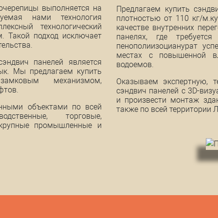
лочерепицы выполняется на
Предлагаем купить сэндв
зуемая нами технология
плотностью от 110 кг/м.к
лексный технологический
качестве внутренних перег
. Такой подход исключает
панелях, где требуется
тельства.
пенополиизоцианурат усп
местах с повышенной вл
эндвич панелей является
водоемов.
тык. Мы предлагаем купить
амковым механизмом,
Оказываем экспертную, т
фтов.
сэндвич панелей с 3D-визу
и произвести монтаж здан
нными объектами по всей
также по всей территории 
ственные, торговые,
е крупные промышленные и