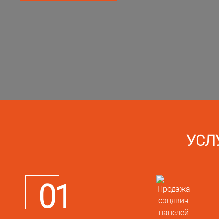
УСЛ
01